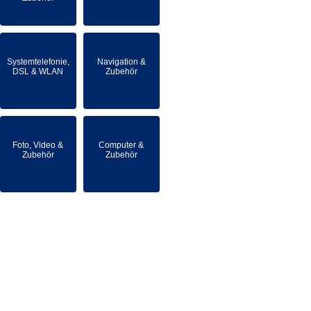
Systemtelefonie,
Navigation &
DSL & WLAN
Zubehör
Foto, Video &
Computer &
Zubehör
Zubehör