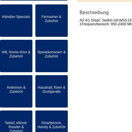
Beschreibung
Händler-Specials
Fernseher &
AX 4/1 DisqC Switch mit WSG Di
Zubehör
1Frequenzbereich: 950-2400 M
Hifi, Home-Kino &
Spielekonsolen &
Zubehör
Zubehör
Antennen &
Haushalt, Klein &
Zubehör
Großgeräte
Tablet, eBook-
Smartphone,
Reader &
Handy & Zubehör
Zubehör