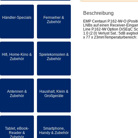
Beschreibung
Händler-Specials
Fernseher &
EMP Centauri P.162-IW-O (Positi
Zubehör
LNBs auf einen Receiver-Eingang
Line P.162-IW Option DiSEqC 
1.0 (2.0) Verlust Sat.: 5dB avg
x 77 x 23mmTemperaturbereich: -
Hifi, Home-Kino &
Spielekonsolen &
Zubehör
Zubehör
Antennen &
Haushalt, Klein &
Zubehör
Großgeräte
Tablet, eBook-
Smartphone,
Reader &
Handy & Zubehör
Zubehör