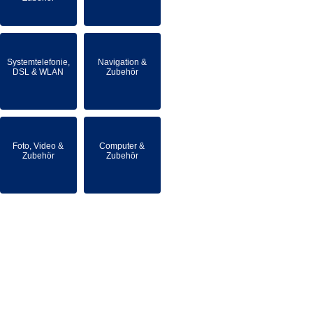
Systemtelefonie,
Navigation &
DSL & WLAN
Zubehör
Foto, Video &
Computer &
Zubehör
Zubehör