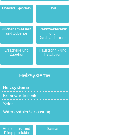
Händler-Specials
Bad
Küchenarmaturen
Brennwerttechnik
und Zubehör
und
Durchlauferhitzer
Ersatzteile und
Haustechnik und
Zubehör
Installation
Heizsysteme
Heizsysteme
Brennwerttechnik
Solar
Wärmezähler/-erfassung
Reinigungs- und
Sanitär
Pflegeprodukte