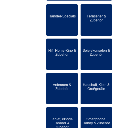
Händler-Specials
Fernseher &
Zubehör
Hifi, Home-Kino &
Spielekonsolen &
Zubehör
Zubehör
Antennen &
Haushalt, Klein &
Zubehör
Großgeräte
Tablet, eBook-
Smartphone,
Reader &
Handy & Zubehör
Zubehör