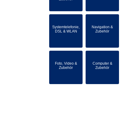
Systemtelefonie,
Navigation &
DSL & WLAN
Zubehör
Foto, Video &
Computer &
Zubehör
Zubehör