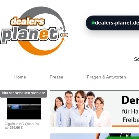
SAB Android I HD S90...
ab 100,00 €
dealers-planet.de
Xtrend ET 10000HD 2x...
ab 284,87 €
Google+
So
Home
Presse
Fragen & Antworten
GigaBlue HD Quad Plu...
Nutzer schauen sich an:
ab 259,66 €