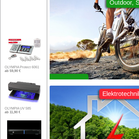
Outdoor, S
OLYMPIA Protect 6061
ab 59,90 €
OLYMPIA UV 585
ab 11,90 €
Elektrotechni
GigaBlue HD X3 Linux...
ab 172,18 €