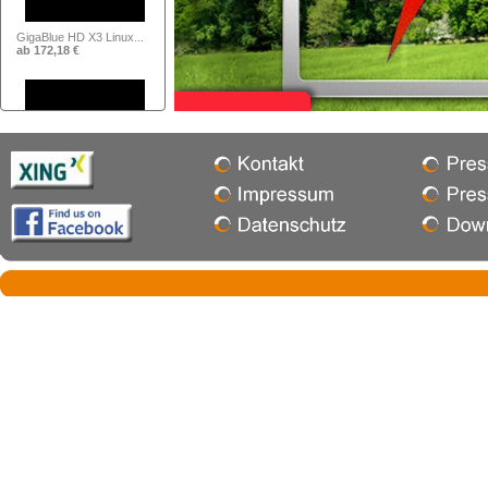
Axas E4HD Hybrid Ful...
ab 116,81 €
GigaBlue HD Quad Plu...
ab 284,87 €