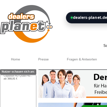
dealers-planet.de
VU+ Solo 4K 2x DVB-S...
ab 494,96 €
Google+
So
GigaBlue HD Quad Plu...
ab 368,91 €
Home
Presse
Fragen & Antworten
Nutzer schauen sich an: