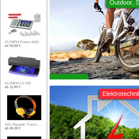
Outdoor, S
OLYMPIA Protect 6061
ab 59,90 €
OLYMPIA UV 585
ab 11,90 €
Elektrotechni
SOL Republic Tracks ...
ab 66,39 €
Telesystem TS9011 HD...
ab 150,42 €