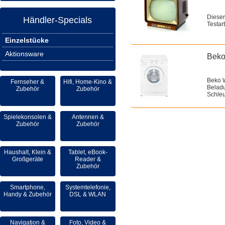
Dieser
Händler-Specials
Testart
Einzelstücke
Aktionsware
Beko
Beko 
Fernseher &
Hifi, Home-Kino &
Belad
Zubehör
Zubehör
Schle
Spielekonsolen &
Antennen &
Zubehör
Zubehör
Haushalt, Klein &
Tablet, eBook-
Großgeräte
Reader &
Zubehör
Smartphone,
Systemtelefonie,
Handy & Zubehör
DSL & WLAN
Navigation &
Foto, Video &