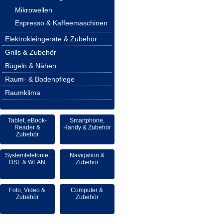
Mikrowellen
Espresso & Kaffeemaschinen
Elektrokleingeräte & Zubehör
Grills & Zubehör
Bügeln & Nähen
Raum- & Bodenpflege
Raumklima
Tablet, eBook-
Smartphone,
Reader &
Handy & Zubehör
Zubehör
Systemtelefonie,
Navigation &
DSL & WLAN
Zubehör
Foto, Video &
Computer &
Zubehör
Zubehör