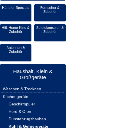
Händler-Specials
Fernseher &
Zubehör
Hifi, Home-Kino &
Spielekonsolen &
Zubehör
Zubehör
Antennen &
Zubehör
Haushalt, Klein &
Großgeräte
Waschen & Trocknen
Küchengeräte
Geschirrspüler
Herd & Ofen
Dunstabzugshauben
Kühl & Gefriergeräte