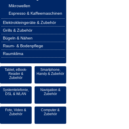
Mikrowellen
Espresso & Kaffeemaschinen
Elektrokleingeräte & Zubehör
Grills & Zubehör
Bügeln & Nähen
Raum- & Bodenpflege
Raumklima
Tablet, eBook-
Smartphone,
Reader &
Handy & Zubehör
Zubehör
Systemtelefonie,
Navigation &
DSL & WLAN
Zubehör
Foto, Video &
Computer &
Zubehör
Zubehör