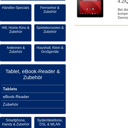
4.2/
Händler-Specials
Fernseher &
Bei di
Zubehör
kompro
Dennoc
Hifi, Home-Kino &
Spielekonsolen &
Zubehör
Zubehör
Antennen &
Haushalt, Klein &
Zubehör
Großgeräte
Tablet, eBook-Reader &
Zubehör
Tablets
eBook-Reader
Zubehör
Smartphone,
Systemtelefonie,
Handy & Zubehör
DSL & WLAN