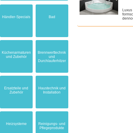
Luxus 
formsc
Händler-Specials
Bad
dennoc
Küchenarmaturen
Brennwerttechnik
und Zubehör
und
Durchlauferhitzer
Ersatzteile und
Haustechnik und
Zubehör
Installation
Heizsysteme
Reinigungs- und
Pflegeprodukte