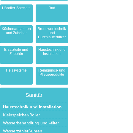
Händler-Specials
Bad
Küchenarmaturen
Brennwerttechnik
und Zubehör
und
Durchlauferhitzer
Ersatzteile und
Haustechnik und
Zubehör
Installation
Heizsysteme
Reinigungs- und
Pflegeprodukte
Sanitär
Haustechnik und Installation
Kleinspeicher/Boiler
Wasserbehandlung und –filter
Wasserzähler/-uhren