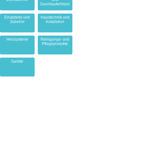
Durchlauferhitzer
Ersatzteile und
Haustechnik und
Zubehör
Installation
Heizsysteme
Reinigungs- und
Pflegeprodukte
Sanitär