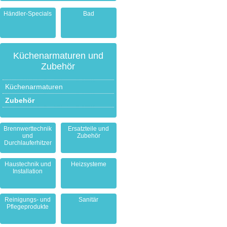
Händler-Specials
Bad
Küchenarmaturen und
Zubehör
Küchenarmaturen
Zubehör
Brennwerttechnik
Ersatzteile und
und
Zubehör
Durchlauferhitzer
Haustechnik und
Heizsysteme
Installation
Reinigungs- und
Sanitär
Pflegeprodukte