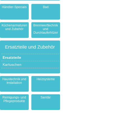
Händler-Specials
Bad
Küchenarmaturen
Brennwerttechnik
und Zubehör
und
Durchlauferhitzer
Ersatzteile und Zubehör
Ersatzteile
Kartuschen
Haustechnik und
Heizsysteme
Installation
Reinigungs- und
Sanitär
Pflegeprodukte