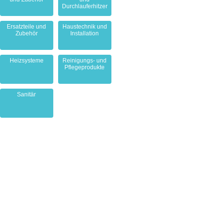
Durchlauferhitzer
Ersatzteile und
Haustechnik und
Zubehör
Installation
Heizsysteme
Reinigungs- und
Pflegeprodukte
Sanitär