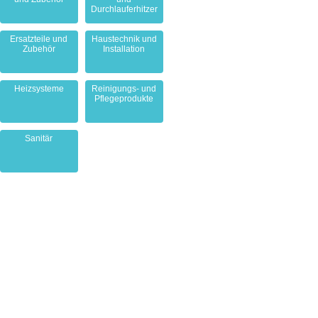
Durchlauferhitzer
Ersatzteile und
Haustechnik und
Zubehör
Installation
Heizsysteme
Reinigungs- und
Pflegeprodukte
Sanitär