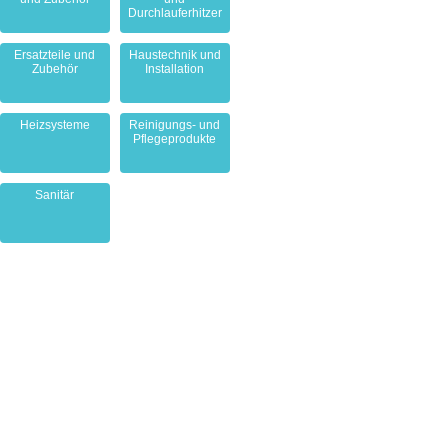
Durchlauferhitzer
Ersatzteile und
Haustechnik und
Zubehör
Installation
Heizsysteme
Reinigungs- und
Pflegeprodukte
Sanitär