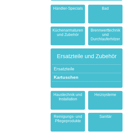
Händler-Specials
Bad
Küchenarmaturen
Brennwerttechnik
und Zubehör
und
Durchlauferhitzer
Ersatzteile und Zubehör
Ersatzteile
Kartuschen
Haustechnik und
Heizsysteme
Installation
Reinigungs- und
Sanitär
Pflegeprodukte