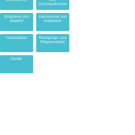
Durchlauferhitzer
Ersatzteile und
Haustechnik und
Zubehör
Installation
Heizsysteme
Reinigungs- und
Pflegeprodukte
Sanitär