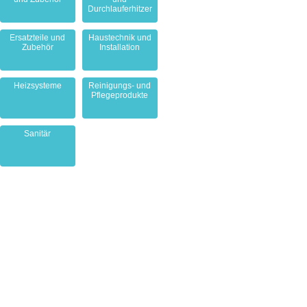
Durchlauferhitzer
Ersatzteile und
Haustechnik und
Zubehör
Installation
Heizsysteme
Reinigungs- und
Pflegeprodukte
Sanitär