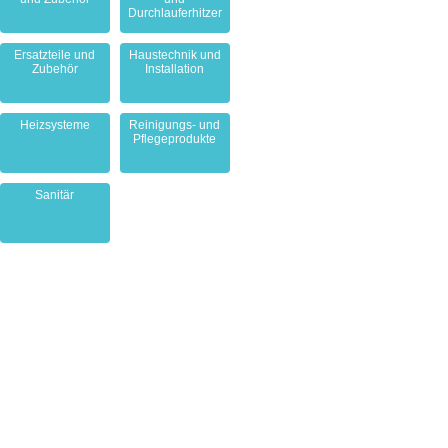
Durchlauferhitzer
Ersatzteile und
Haustechnik und
Zubehör
Installation
Heizsysteme
Reinigungs- und
Pflegeprodukte
Sanitär