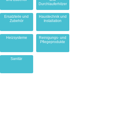
Durchlauferhitzer
Ersatzteile und
Haustechnik und
Zubehör
Installation
Heizsysteme
Reinigungs- und
Pflegeprodukte
Sanitär