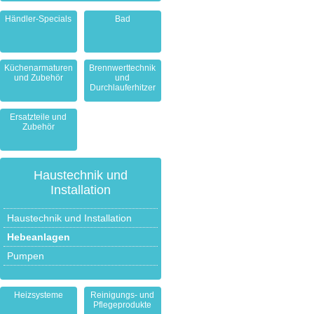
Händler-Specials
Bad
Küchenarmaturen
Brennwerttechnik
und Zubehör
und
Durchlauferhitzer
Ersatzteile und
Zubehör
Haustechnik und
Installation
Haustechnik und Installation
Hebeanlagen
Pumpen
Heizsysteme
Reinigungs- und
Pflegeprodukte