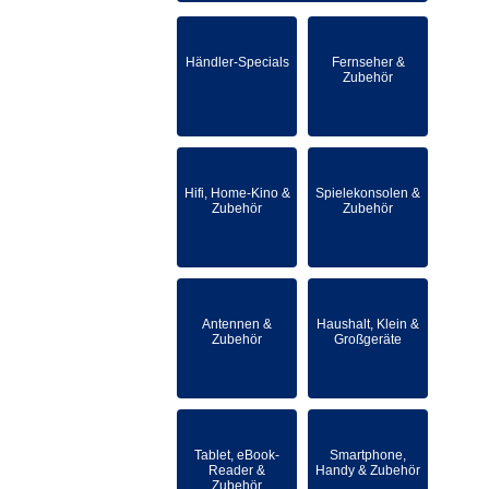
Händler-Specials
Fernseher &
Zubehör
Hifi, Home-Kino &
Spielekonsolen &
Zubehör
Zubehör
Antennen &
Haushalt, Klein &
Zubehör
Großgeräte
Tablet, eBook-
Smartphone,
Reader &
Handy & Zubehör
Zubehör