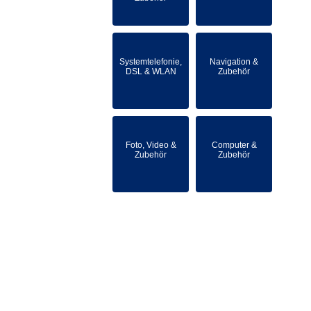
Systemtelefonie,
Navigation &
DSL & WLAN
Zubehör
Foto, Video &
Computer &
Zubehör
Zubehör