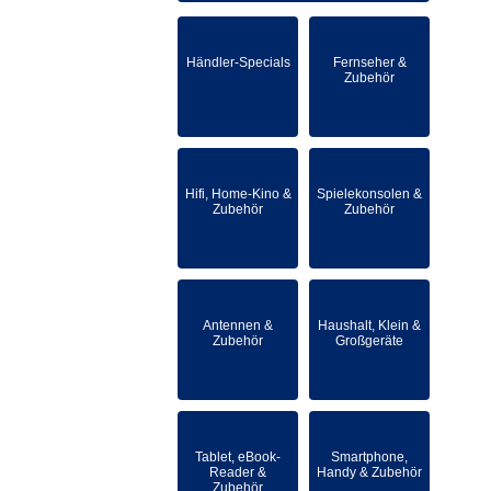
Händler-Specials
Fernseher &
Zubehör
Hifi, Home-Kino &
Spielekonsolen &
Zubehör
Zubehör
Antennen &
Haushalt, Klein &
Zubehör
Großgeräte
Tablet, eBook-
Smartphone,
Reader &
Handy & Zubehör
Zubehör