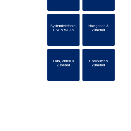
Systemtelefonie,
Navigation &
DSL & WLAN
Zubehör
Foto, Video &
Computer &
Zubehör
Zubehör