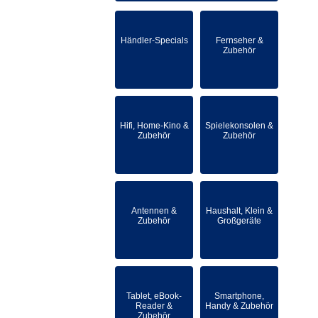
Händler-Specials
Fernseher &
Zubehör
Hifi, Home-Kino &
Spielekonsolen &
Zubehör
Zubehör
Antennen &
Haushalt, Klein &
Zubehör
Großgeräte
Tablet, eBook-
Smartphone,
Reader &
Handy & Zubehör
Zubehör