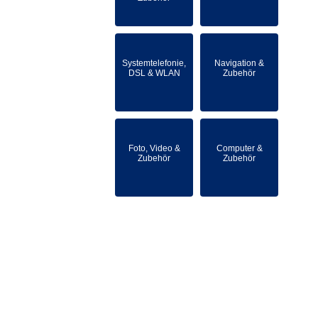
Systemtelefonie,
Navigation &
DSL & WLAN
Zubehör
Foto, Video &
Computer &
Zubehör
Zubehör