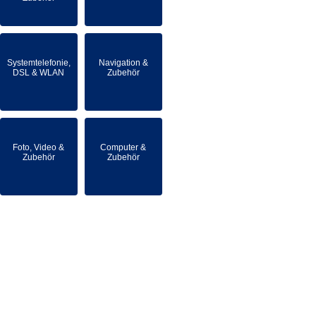
Systemtelefonie,
Navigation &
DSL & WLAN
Zubehör
Foto, Video &
Computer &
Zubehör
Zubehör