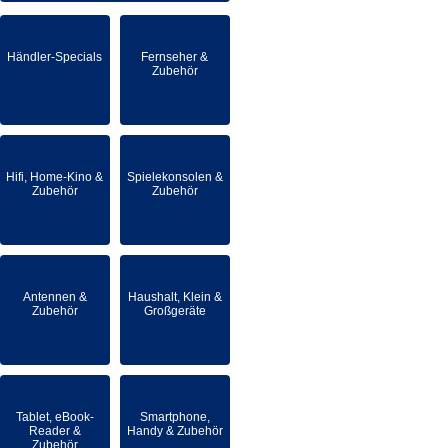
Händler-Specials
Fernseher &
Zubehör
Hifi, Home-Kino &
Spielekonsolen &
Zubehör
Zubehör
Antennen &
Haushalt, Klein &
Zubehör
Großgeräte
Tablet, eBook-
Smartphone,
Reader &
Handy & Zubehör
Zubehör