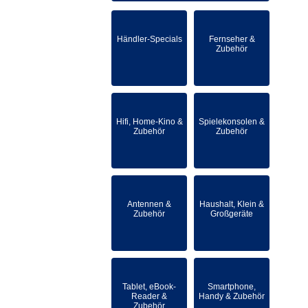
Händler-Specials
Fernseher &
Zubehör
Hifi, Home-Kino &
Spielekonsolen &
Zubehör
Zubehör
Antennen &
Haushalt, Klein &
Zubehör
Großgeräte
Tablet, eBook-
Smartphone,
Reader &
Handy & Zubehör
Zubehör