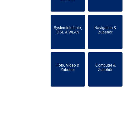
Systemtelefonie,
Navigation &
DSL & WLAN
Zubehör
Foto, Video &
Computer &
Zubehör
Zubehör