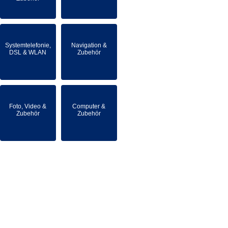
Systemtelefonie,
Navigation &
DSL & WLAN
Zubehör
Foto, Video &
Computer &
Zubehör
Zubehör