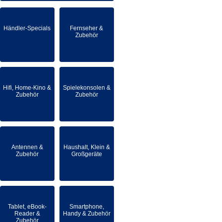
Händler-Specials
Fernseher &
Zubehör
Hifi, Home-Kino &
Spielekonsolen &
Zubehör
Zubehör
Antennen &
Haushalt, Klein &
Zubehör
Großgeräte
Tablet, eBook-
Smartphone,
Reader &
Handy & Zubehör
Zubehör