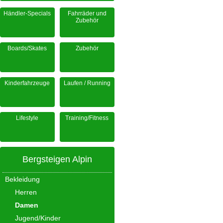
Händler-Specials
Fahrräder und
Zubehör
Boards/Skates
Zubehör
Kinderfahrzeuge
Laufen / Running
Lifestyle
Training/Fitness
Bergsteigen Alpin
Bekleidung
Herren
Damen
Jugend/Kinder