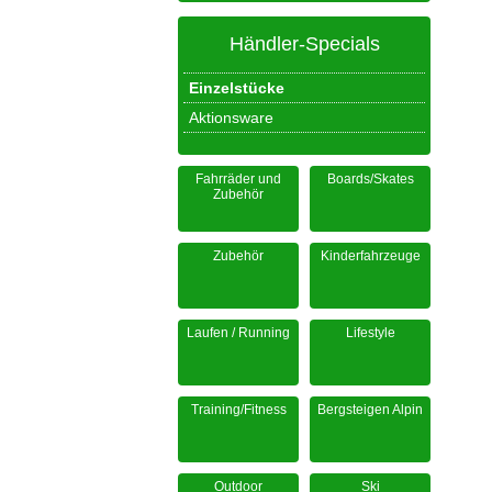
Händler-Specials
Einzelstücke
Aktionsware
Fahrräder und
Boards/Skates
Zubehör
Zubehör
Kinderfahrzeuge
Laufen / Running
Lifestyle
Training/Fitness
Bergsteigen Alpin
Outdoor
Ski