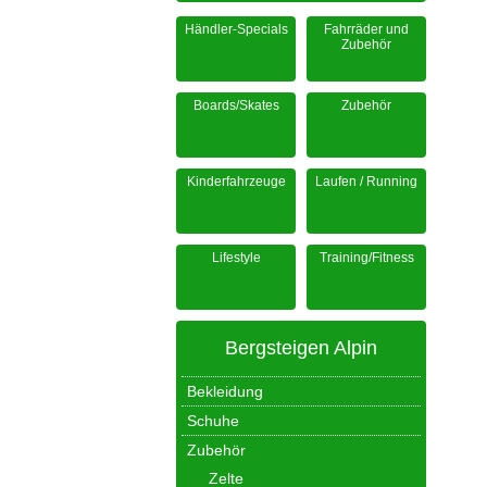
Händler-Specials
Fahrräder und
Zubehör
Boards/Skates
Zubehör
Kinderfahrzeuge
Laufen / Running
Lifestyle
Training/Fitness
Bergsteigen Alpin
Bekleidung
Schuhe
Zubehör
Zelte