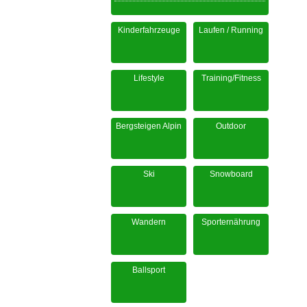
Kinderfahrzeuge
Laufen / Running
Lifestyle
Training/Fitness
Bergsteigen Alpin
Outdoor
Ski
Snowboard
Wandern
Sporternährung
Ballsport