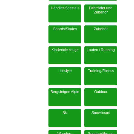
Händler-Specials
Fahrräder und
Zubehör
Boards/Skates
Zubehör
Kinderfahrzeuge
Laufen / Running
Lifestyle
Training/Fitness
Bergsteigen Alpin
Outdoor
Ski
Snowboard
Wandern
Sporternährung