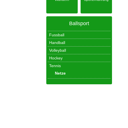
Ballsport
Fussball
Handball
Volleyball
Hockey
Tennis
Netze