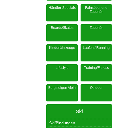
Händler-Specials
Fahrräder und
Zubehör
Boards/Skates
Zubehör
Kinderfahrzeuge
Laufen / Running
Lifestyle
Training/Fitness
Bergsteigen Alpin
Outdoor
Ski
Ski/Bindungen