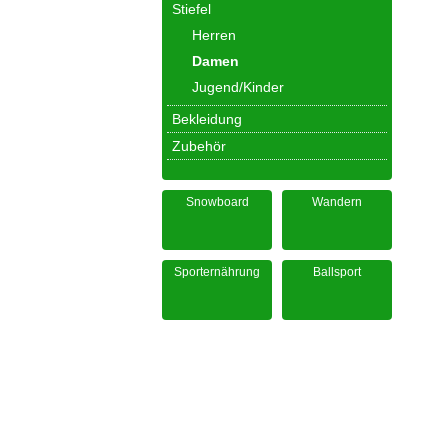
Stiefel
Herren
Damen
Jugend/Kinder
Bekleidung
Zubehör
Snowboard
Wandern
Sporternährung
Ballsport