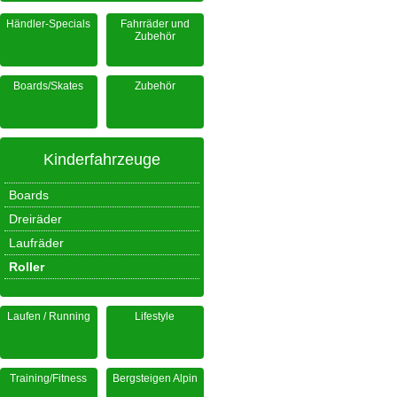
Händler-Specials
Fahrräder und
Zubehör
Boards/Skates
Zubehör
Kinderfahrzeuge
Boards
Dreiräder
Laufräder
Roller
Laufen / Running
Lifestyle
Training/Fitness
Bergsteigen Alpin