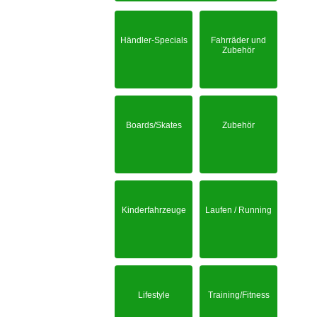
Händler-Specials
Fahrräder und
Zubehör
Boards/Skates
Zubehör
Kinderfahrzeuge
Laufen / Running
Lifestyle
Training/Fitness