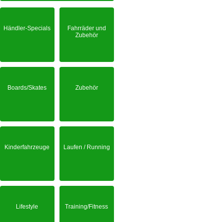
Händler-Specials
Fahrräder und
Zubehör
Boards/Skates
Zubehör
Kinderfahrzeuge
Laufen / Running
Lifestyle
Training/Fitness