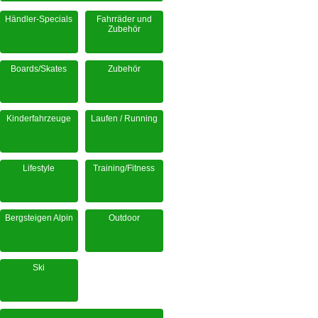
Händler-Specials
Fahrräder und
Zubehör
Boards/Skates
Zubehör
Kinderfahrzeuge
Laufen / Running
Lifestyle
Training/Fitness
Bergsteigen Alpin
Outdoor
Ski