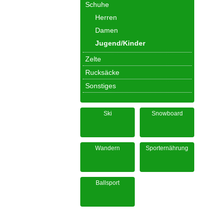
Schuhe
Herren
Damen
Jugend/Kinder
Zelte
Rucksäcke
Sonstiges
Ski
Snowboard
Wandern
Sporternährung
Ballsport