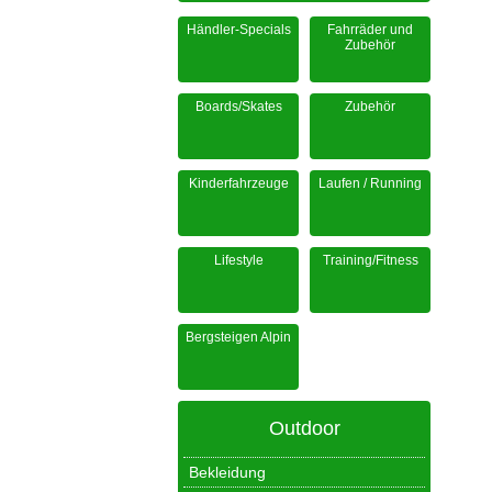
Händler-Specials
Fahrräder und
Zubehör
Boards/Skates
Zubehör
Kinderfahrzeuge
Laufen / Running
Lifestyle
Training/Fitness
Bergsteigen Alpin
Outdoor
Bekleidung