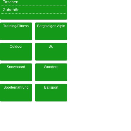
Taschen
Zubehör
Training/Fitness
Bergsteigen Alpin
Outdoor
Ski
Snowboard
Wandern
Sporternährung
Ballsport