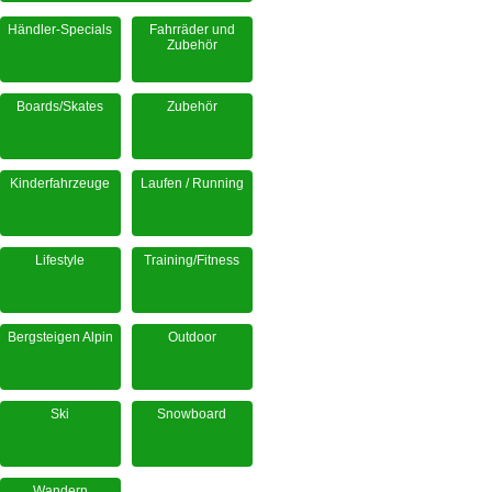
Händler-Specials
Fahrräder und
Zubehör
Boards/Skates
Zubehör
Kinderfahrzeuge
Laufen / Running
Lifestyle
Training/Fitness
Bergsteigen Alpin
Outdoor
Ski
Snowboard
Wandern