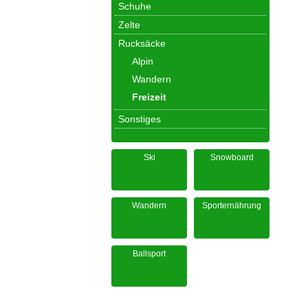
Schuhe
Zelte
Rucksäcke
Alpin
Wandern
Freizeit
Sonstiges
Ski
Snowboard
Wandern
Sporternährung
Ballsport