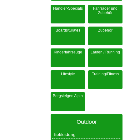
Händler-Specials
Fahrräder und
Zubehör
Boards/Skates
Zubehör
Kinderfahrzeuge
Laufen / Running
Lifestyle
Training/Fitness
Bergsteigen Alpin
Outdoor
Bekleidung