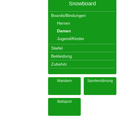
Snowboard
Boards/Bindungen
Herren
Damen
Jugend/Kinder
Stiefel
Bekleidung
Zubehör
Wandern
Sporternährung
Ballsport