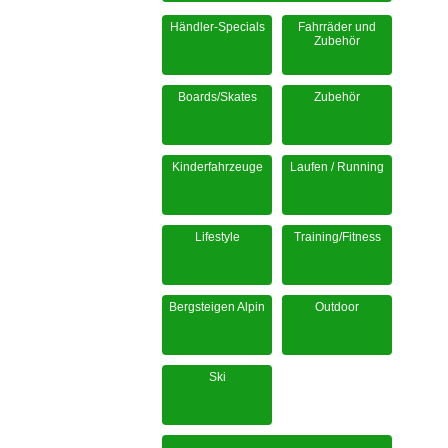
Händler-Specials
Fahrräder und
Zubehör
Boards/Skates
Zubehör
Kinderfahrzeuge
Laufen / Running
Lifestyle
Training/Fitness
Bergsteigen Alpin
Outdoor
Ski