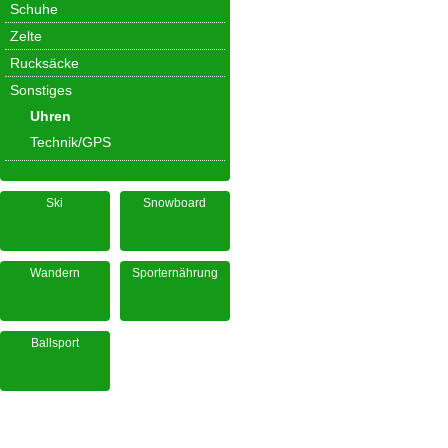
Schuhe
Zelte
Rucksäcke
Sonstiges
Uhren
Technik/GPS
Ski
Snowboard
Wandern
Sporternährung
Ballsport