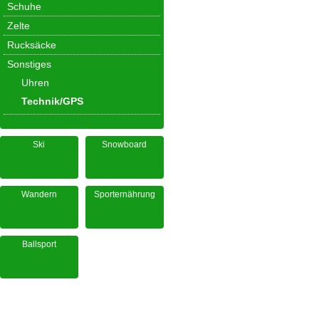
Schuhe
Zelte
Rucksäcke
Sonstiges
Uhren
Technik/GPS
Ski
Snowboard
Wandern
Sporternährung
Ballsport