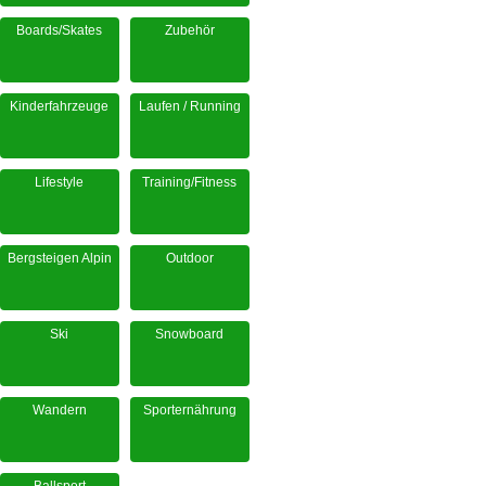
Boards/Skates
Zubehör
Kinderfahrzeuge
Laufen / Running
Lifestyle
Training/Fitness
Bergsteigen Alpin
Outdoor
Ski
Snowboard
Wandern
Sporternährung