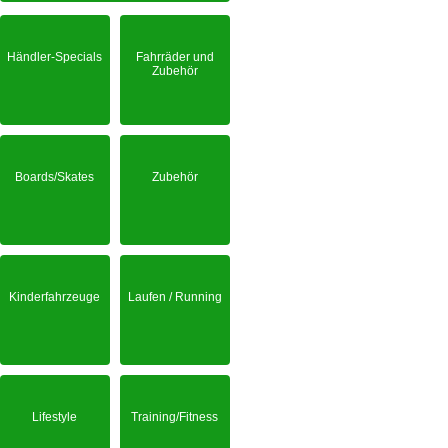
Händler-Specials
Fahrräder und
Zubehör
Boards/Skates
Zubehör
Kinderfahrzeuge
Laufen / Running
Lifestyle
Training/Fitness