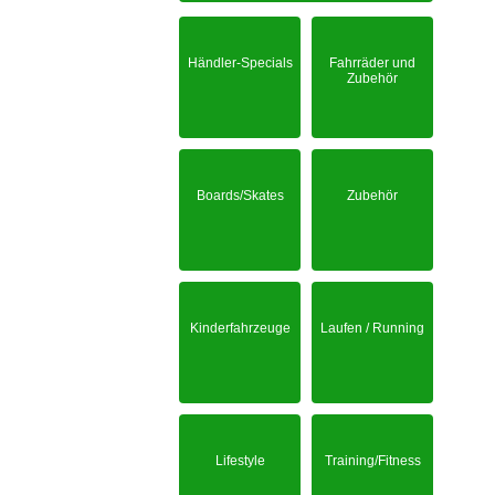
Händler-Specials
Fahrräder und
Zubehör
Boards/Skates
Zubehör
Kinderfahrzeuge
Laufen / Running
Lifestyle
Training/Fitness